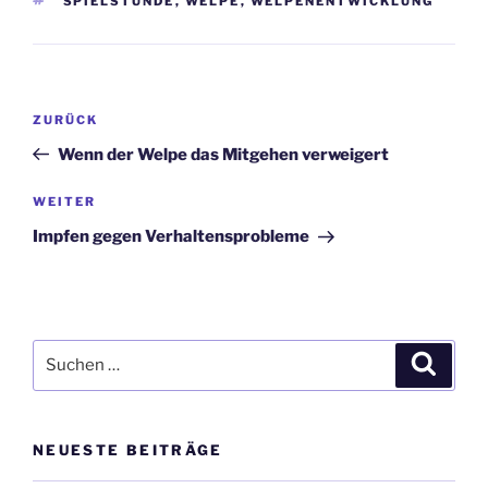
SPIELSTUNDE
,
WELPE
,
WELPENENTWICKLUNG
Beitragsnavigation
Vorheriger
ZURÜCK
Beitrag
Wenn der Welpe das Mitgehen verweigert
Nächster
WEITER
Beitrag
Impfen gegen Verhaltensprobleme
Suchen
Suche
nach:
NEUESTE BEITRÄGE