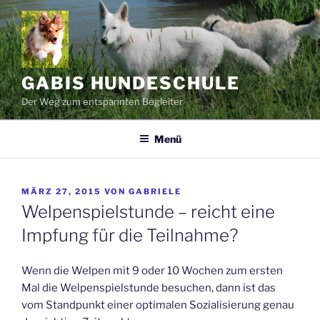
Zum
Inhalt
springen
GABIS HUNDESCHULE
Der Weg zum entspannten Begleiter
Menü
VERÖFFENTLICHT
MÄRZ 27, 2015
VON
GABRIELE
AM
Welpenspielstunde – reicht eine
Impfung für die Teilnahme?
Wenn die Welpen mit 9 oder 10 Wochen zum ersten
Mal die Welpenspielstunde besuchen, dann ist das
vom Standpunkt einer optimalen Sozialisierung genau